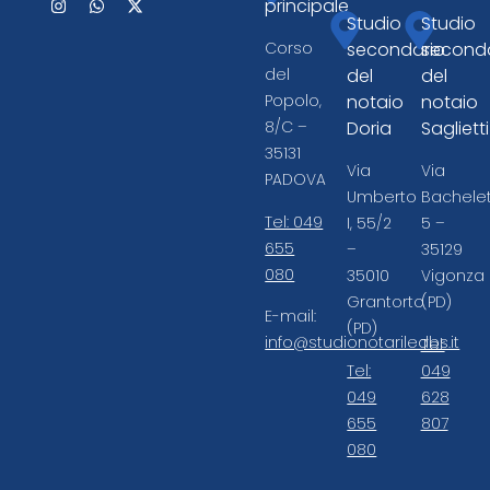
principale
Studio
Studio
secondario
seconda
Corso
del
del
del
notaio
notaio
Popolo,
Doria
Saglietti
8/C –
35131
Via
Via
PADOVA
Umberto
Bachelet
Tel: 049
I, 55/2
5 –
655
–
35129
080
35010
Vigonza
Grantorto
(PD)
E-mail:
(PD)
info@studionotariledbs.it
Tel:
Tel:
049
049
628
655
807
080