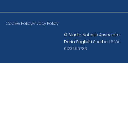
Cookie Policy
Privacy Policy
©
Studio Notarile Associato
Doria Saglietti Scerbo
| P.IVA:
0123456789